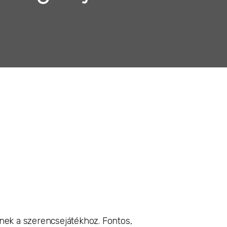
enek a szerencsejátékhoz. Fontos,