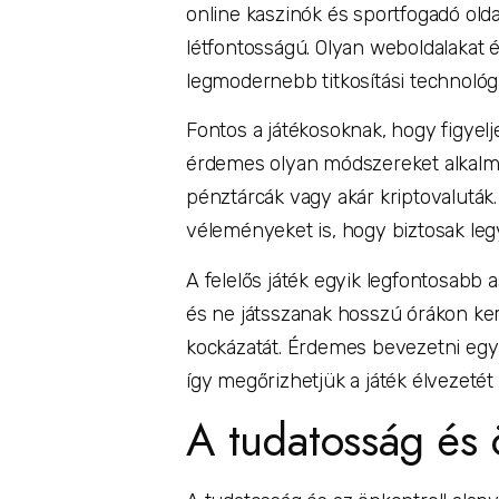
online kaszinók és sportfogadó old
létfontosságú. Olyan weboldalakat 
legmodernebb titkosítási technológ
Fontos a játékosoknak, hogy figyelj
érdemes olyan módszereket alkalmaz
pénztárcák vagy akár kriptovaluták.
véleményeket is, hogy biztosak leg
A felelős játék egyik legfontosabb 
és ne játsszanak hosszú órákon ker
kockázatát. Érdemes bevezetni egy j
így megőrizhetjük a játék élvezetét 
A tudatosság és 