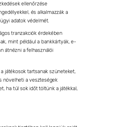
ézkedések ellenőrzése
ngedélyekkel, és alkalmazzák a
zügyi adatok védelmét.
nságos tranzakciók érdekében
k, mint például a bankkártyák, e-
n átnézni a felhasználói
 a játékosok tartsanak szüneteket,
és növelheti a veszteségek
ha túl sok időt töltünk a játékkal,