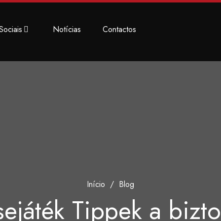
Sociais
Notícias
Contactos
Início
/
Blog
sejáték Tippek a bizt