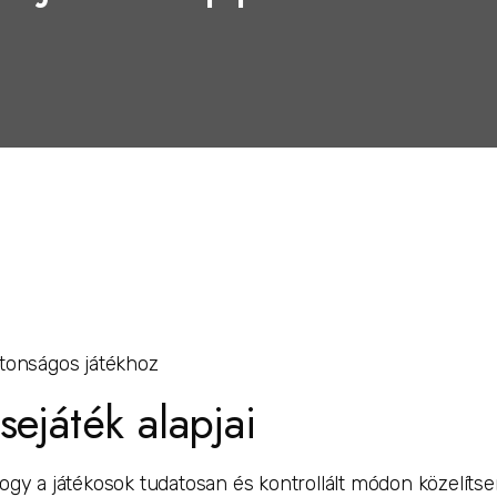
ztonságos játékhoz
sejáték alapjai
hogy a játékosok tudatosan és kontrollált módon közelíts