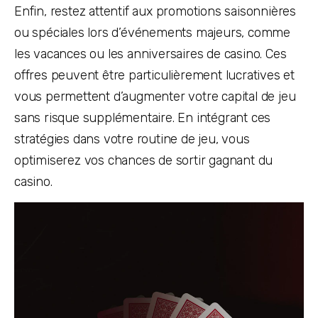
Enfin, restez attentif aux promotions saisonnières
ou spéciales lors d’événements majeurs, comme
les vacances ou les anniversaires de casino. Ces
offres peuvent être particulièrement lucratives et
vous permettent d’augmenter votre capital de jeu
sans risque supplémentaire. En intégrant ces
stratégies dans votre routine de jeu, vous
optimiserez vos chances de sortir gagnant du
casino.