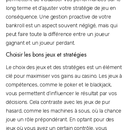
long terme et d’ajuster votre stratégie de jeu en
conséquence. Une gestion proactive de votre
bankroll est un aspect souvent négligé, mais qui
peut faire toute la différence entre un joueur
gagnant et un joueur perdant.
Choisir les bons jeux et stratégies
Le choix des jeux et des stratégies est un élément
clé pour maximiser vos gains au casino. Les jeux à
compétences, comme le poker et le blackjack,
vous permettent d’influencer le résultat par vos
décisions. Cela contraste avec les jeux de pur
hasard, comme les machines à sous, où la chance
joue un rôle prépondérant. En optant pour des
jeux où vous avez un certain contrôle, vous