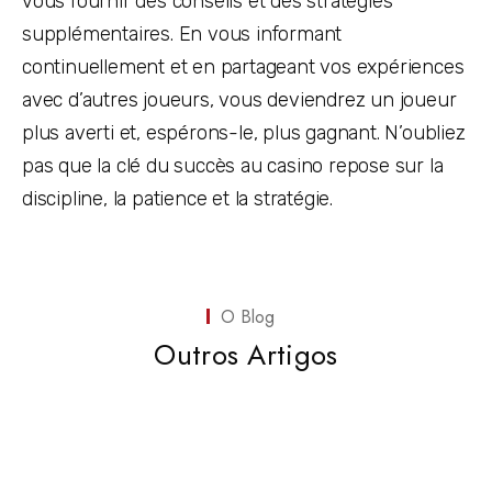
vous fournir des conseils et des stratégies
supplémentaires. En vous informant
continuellement et en partageant vos expériences
avec d’autres joueurs, vous deviendrez un joueur
plus averti et, espérons-le, plus gagnant. N’oubliez
pas que la clé du succès au casino repose sur la
discipline, la patience et la stratégie.
O Blog
Outros Artigos