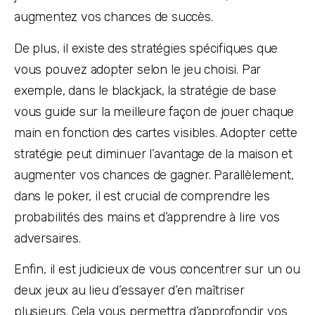
augmentez vos chances de succès.
De plus, il existe des stratégies spécifiques que
vous pouvez adopter selon le jeu choisi. Par
exemple, dans le blackjack, la stratégie de base
vous guide sur la meilleure façon de jouer chaque
main en fonction des cartes visibles. Adopter cette
stratégie peut diminuer l’avantage de la maison et
augmenter vos chances de gagner. Parallèlement,
dans le poker, il est crucial de comprendre les
probabilités des mains et d’apprendre à lire vos
adversaires.
Enfin, il est judicieux de vous concentrer sur un ou
deux jeux au lieu d’essayer d’en maîtriser
plusieurs. Cela vous permettra d’approfondir vos