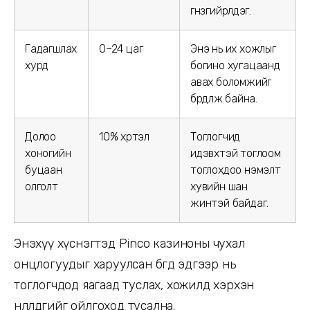
гүнзгийрүүлдэг.
Гадагшлах
0–24 цаг
Энэ нь их хожлыг
хурд
богино хугацаанд
авах боломжийг
бүрдүүлж байна.
Долоо
10% хүртэл
Тоглогчид
хоногийн
идэвхтэй тоглоом
буцаан
тоглохдоо нэмэлт
олголт
хувийн шан
жинтэй байдаг.
Энэхүү хүснэгтэд Pinco казиноны чухал
онцлогуудыг харуулсан бөгөөд эдгээр нь
тоглогчдод яагаад туслах, хожилд хэрхэн
нөлөөлдөгийг ойлгоход тусална.