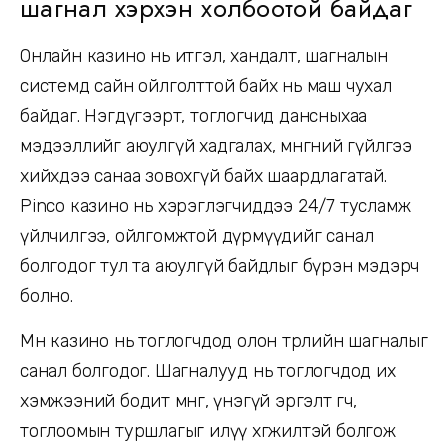
шагнал хэрхэн холбоотой байдаг
Онлайн казино нь итгэл, хандалт, шагналын
системд сайн ойлголттой байх нь маш чухал
байдаг. Нэгдүгээрт, тоглогчид дансныхаа
мэдээллийг аюулгүй хадгалах, мөнгөний гүйлгээ
хийхдээ санаа зовохгүй байх шаардлагатай.
Pinco казино нь хэрэглэгчиддээ 24/7 тусламж
үйлчилгээ, ойлгомжтой дүрмүүдийг санал
болгодог тул та аюулгүй байдлыг бүрэн мэдэрч
болно.
Мөн казино нь тоглогчдод олон төрлийн шагналыг
санал болгодог. Шагналууд нь тоглогчдод их
хэмжээний бодит мөнгө, үнэгүй эргэлт өгч,
тоглоомын туршлагыг илүү хөгжилтэй болгож