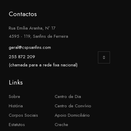
Contactos
Rua Emília Aranha, Nº 17
4595 - 119, Sanfins de Ferreira
geral@cspsanfins.com
255 872 209
(chamada para a rede fixa nacional)
Links
Sobre
Centro de Dia
História
Centro de Convívio
Corpos Sociais
Apoio Domiciliário
Estatutos
Creche